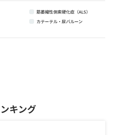
キッチン付き居室
筋萎縮性側索硬化症（ALS）
実
園芸・庭園あり
カテーテル・尿バルーン
ネット利用可
ストーマ・人工肛門
ペット・犬・猫可
人工呼吸器
疥癬（かいせん）
RSA）
ランキング