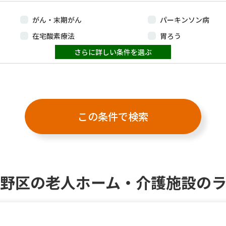
トイレ付き居室
風呂付き居室
がん・末期がん
パーキンソン病
広い居室
レクリエーション充
在宅酸素療法
胃ろう
喫煙可
外出自由
中心静脈栄養（IVH）
さらに詳しい条件を選ぶ
鼻腔・経管栄養
温泉あり
麻雀あり
人工透析
気管切開
肝炎
結核
HIV（ヒト免疫不全ウイルス感染
ブドウ球菌感染症（M
症）
野区の老人ホーム・介護施設の