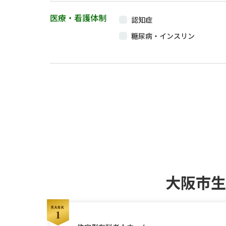
リハビリ室あり
医療・看護体制
認知症
家具付き居室
糖尿病・インスリン
アルコール可
たん吸引
ゲストルームあり
ペースメーカー
褥瘡・床ずれ
梅毒（ばいどく）
大阪市生
RANK
1