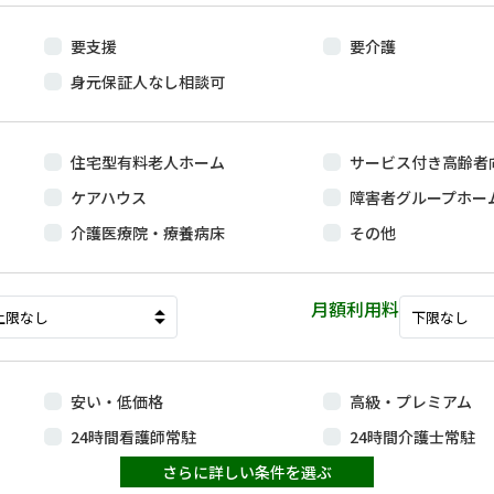
要支援
要介護
身元保証人なし相談可
住宅型有料老人ホーム
サービス付き高齢者
ケアハウス
障害者グループホー
介護医療院・療養病床
その他
月額利用料
安い・低価格
高級・プレミアム
24時間看護師常駐
24時間介護士常駐
終身利用可
さらに詳しい条件を選ぶ
夫婦入居可・2人部