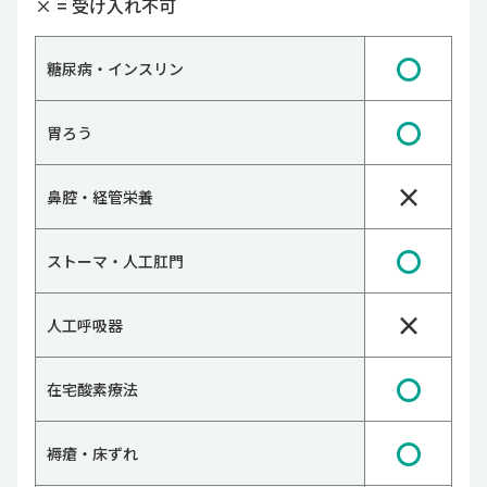
×
= 受け入れ不可
〇
糖尿病・インスリン
〇
胃ろう
×
鼻腔・経管栄養
〇
ストーマ・人工肛門
×
人工呼吸器
〇
在宅酸素療法
〇
褥瘡・床ずれ