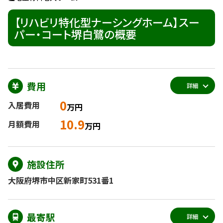
【リハビリ特化型ナーシングホーム】スー
パー・コート堺白鷺の概要
費用
詳細
0
入居費用
万円
10.9
月額費用
万円
施設住所
大阪府堺市中区新家町531番1
最寄駅
詳細