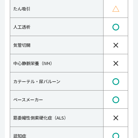
△
たん吸引
〇
人工透析
×
気管切開
×
中心静脈栄養（IVH）
〇
カテーテル・尿バルーン
〇
ペースメーカー
×
筋委縮性側索硬化症（ALS）
〇
認知症