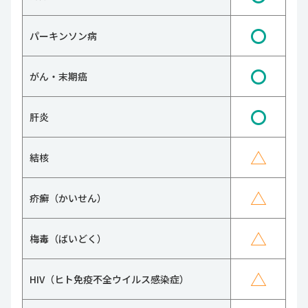
〇
パーキンソン病
〇
がん・末期癌
〇
肝炎
△
結核
△
疥癬（かいせん）
△
梅毒（ばいどく）
△
HIV（ヒト免疫不全ウイルス感染症）