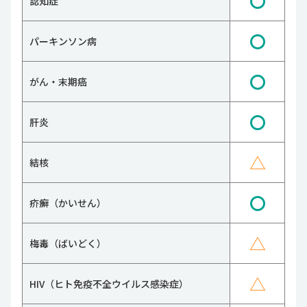
〇
認知症
〇
パーキンソン病
〇
がん・末期癌
〇
肝炎
△
結核
〇
疥癬（かいせん）
△
梅毒（ばいどく）
△
HIV（ヒト免疫不全ウイルス感染症）