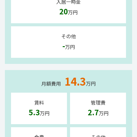
入居一時金
20
万円
その他
-
万円
14.3
月額費用
万円
賃料
管理費
5.3
2.7
万円
万円
食費
その他