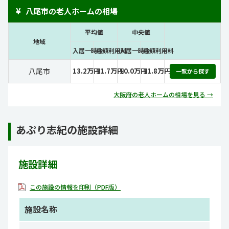
¥
八尾市の老人ホームの相場
平均値
中央値
地域
入居一時金
月額利用料
入居一時金
月額利用料
八尾市
13.2万円
11.7万円
10.0万円
11.8万円
一覧から探す
大阪府の老人ホームの相場を見る →
あぷり志紀の施設詳細
施設詳細
この施設の情報を印刷（PDF版）
施設名称