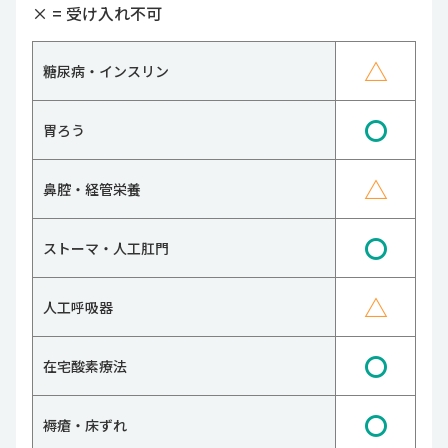
×
= 受け入れ不可
△
糖尿病・インスリン
〇
胃ろう
△
鼻腔・経管栄養
〇
ストーマ・人工肛門
△
人工呼吸器
〇
在宅酸素療法
〇
褥瘡・床ずれ