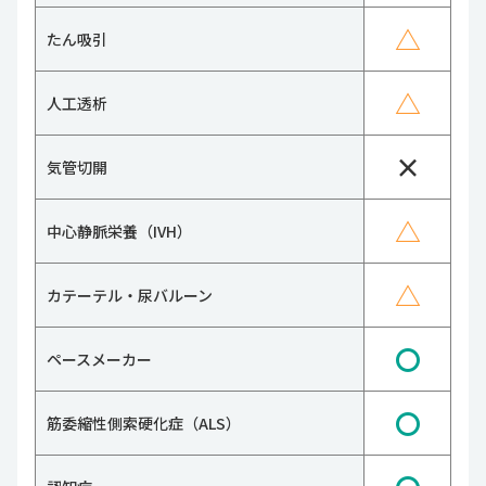
△
たん吸引
△
人工透析
×
気管切開
△
中心静脈栄養（IVH）
△
カテーテル・尿バルーン
〇
ペースメーカー
〇
筋委縮性側索硬化症（ALS）