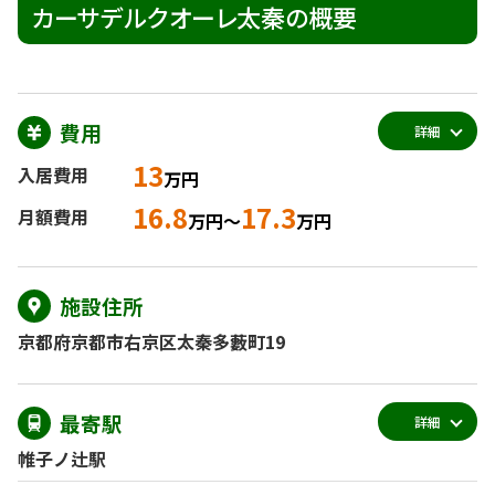
カーサデルクオーレ太秦の概要
費用
詳細
13
入居費用
万円
16.8
17.3
月額費用
万円～
万円
施設住所
京都府京都市右京区太秦多藪町19
最寄駅
詳細
帷子ノ辻駅