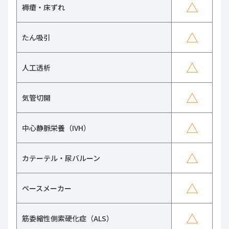
△
褥瘡・床ずれ
△
たん吸引
△
人工透析
△
気管切開
△
中心静脈栄養（IVH）
△
カテーテル・尿バルーン
△
ペースメーカー
△
筋委縮性側索硬化症（ALS）