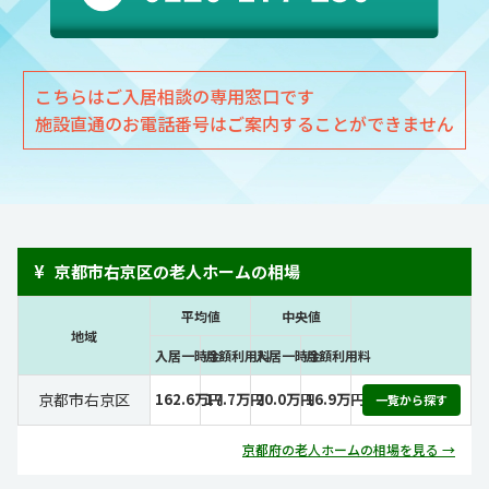
こちらはご入居相談の専用窓口です
施設直通のお電話番号はご案内することができません
¥
京都市右京区の老人ホームの相場
平均値
中央値
地域
入居一時金
月額利用料
入居一時金
月額利用料
京都市右京区
162.6万円
17.7万円
20.0万円
16.9万円
一覧から探す
京都府の老人ホームの相場を見る →