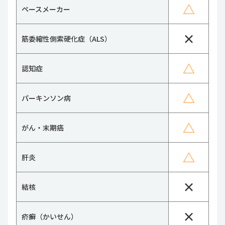
△
ペースメーカー
×
筋委縮性側索硬化症（ALS）
△
認知症
△
パーキンソン病
△
がん・末期癌
△
肝炎
×
結核
×
疥癬（かいせん）