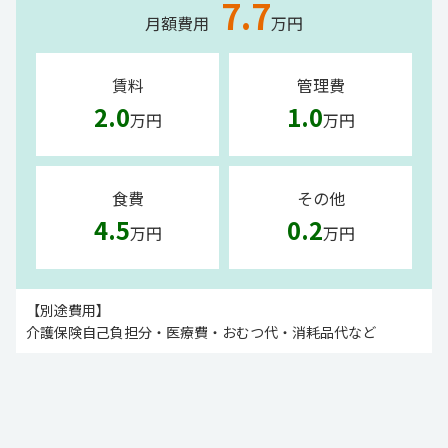
7.7
月額費用
万円
賃料
管理費
2.0
1.0
万円
万円
食費
その他
4.5
0.2
万円
万円
【別途費用】
介護保険自己負担分・医療費・おむつ代・消耗品代など