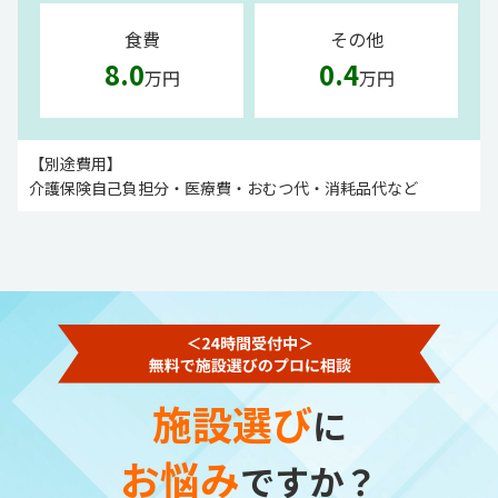
食費
その他
8.0
0.4
万円
万円
【別途費用】
介護保険自己負担分・医療費・おむつ代・消耗品代など
施設選び
に
お悩み
ですか？