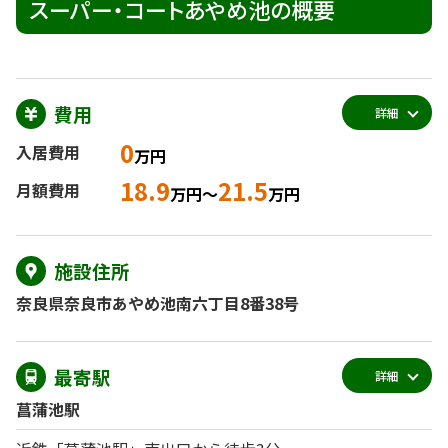
スーパー・コートあやめ池の概要
費用
詳細
0
入居費用
万円
18.9
21.5
月額費用
万円～
万円
施設住所
奈良県奈良市あやめ池南六丁目8番38号
最寄駅
詳細
菖蒲池駅