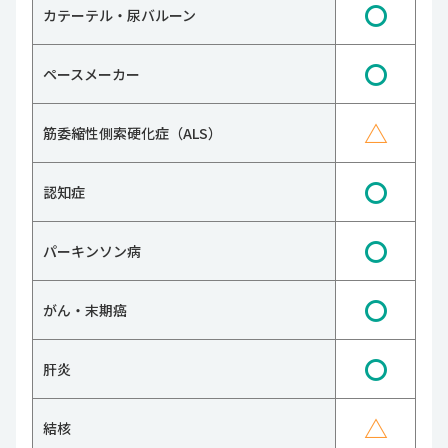
〇
カテーテル・尿バルーン
〇
ペースメーカー
△
筋委縮性側索硬化症（ALS）
〇
認知症
〇
パーキンソン病
〇
がん・末期癌
〇
肝炎
△
結核