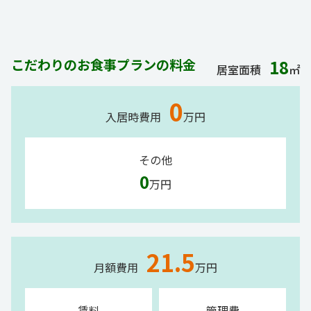
こだわりのお食事プランの料金
18
居室面積
㎡
0
入居時費用
万円
その他
0
万円
21.5
月額費用
万円
賃料
管理費