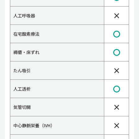
×
人工呼吸器
〇
在宅酸素療法
〇
褥瘡・床ずれ
×
たん吸引
〇
人工透析
×
気管切開
×
中心静脈栄養（IVH）