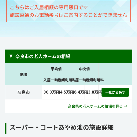
こちらはご入居相談の専用窓口です
施設直通のお電話番号はご案内することができません
¥
奈良市の老人ホームの相場
平均値
中央値
地域
入居一時金
月額利用料
入居一時金
月額利用料
奈良市
80.3万円
14.5万円
16.4万円
13.8万円
一覧から探す
奈良県の老人ホームの相場を見る →
スーパー・コートあやめ池の施設詳細