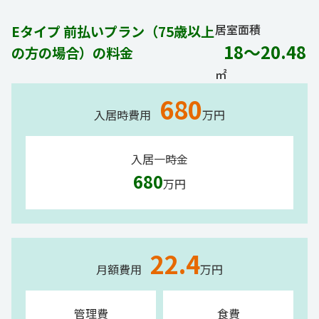
居室面積
Eタイプ 前払いプラン（75歳以上
18～20.48
の方の場合）の料金
㎡
680
入居時費用
万円
入居一時金
680
万円
22.4
月額費用
万円
管理費
食費