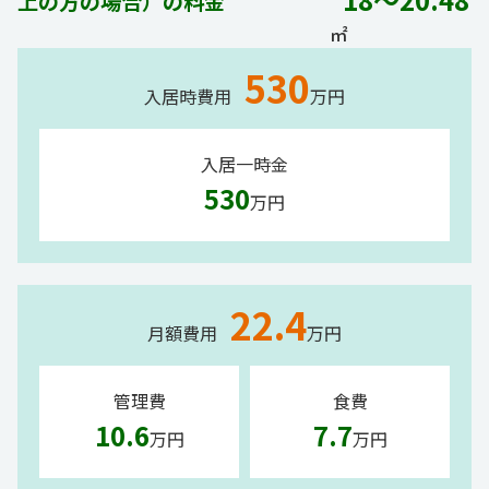
上の方の場合）の料金
㎡
530
入居時費用
万円
入居一時金
530
万円
22.4
月額費用
万円
管理費
食費
10.6
7.7
万円
万円