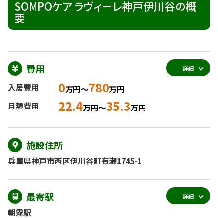
SOMPOケア ラヴィーレ神戸伊川谷の概
要
費用
詳細
0
780
入居費用
万円～
万円
22.4
35.3
月額費用
万円～
万円
施設住所
兵庫県神戸市西区伊川谷町有瀬1745-1
最寄駅
詳細
朝霧駅