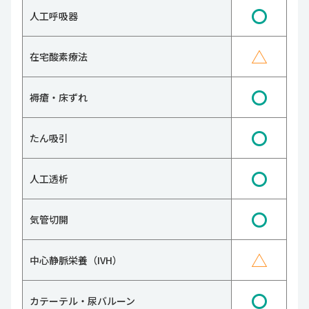
〇
人工呼吸器
△
在宅酸素療法
〇
褥瘡・床ずれ
〇
たん吸引
〇
人工透析
〇
気管切開
△
中心静脈栄養（IVH）
〇
カテーテル・尿バルーン