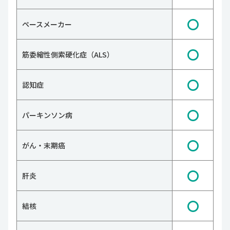
〇
ペースメーカー
〇
筋委縮性側索硬化症（ALS）
〇
認知症
〇
パーキンソン病
〇
がん・末期癌
〇
肝炎
〇
結核