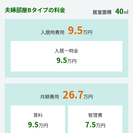
夫婦部屋Bタイプの料金
40
居室面積
㎡
9.5
入居時費用
万円
入居一時金
9.5
万円
26.7
月額費用
万円
賃料
管理費
9.5
7.5
万円
万円