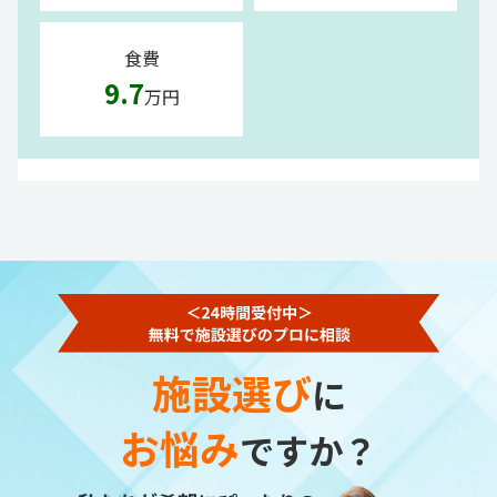
食費
9.7
万円
施設選び
に
お悩み
ですか？