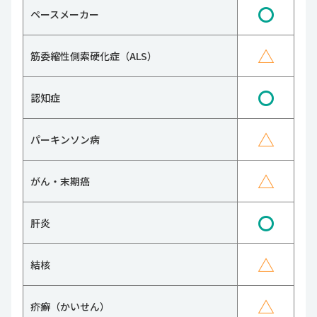
〇
ペースメーカー
△
筋委縮性側索硬化症（ALS）
〇
認知症
△
パーキンソン病
△
がん・末期癌
〇
肝炎
△
結核
△
疥癬（かいせん）