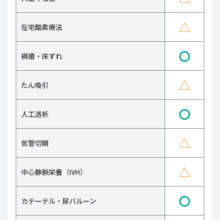
△
在宅酸素療法
〇
褥瘡・床ずれ
△
たん吸引
〇
人工透析
△
気管切開
△
中心静脈栄養（IVH）
〇
カテーテル・尿バルーン