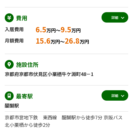
費用
詳細
6.5
9.5
入居費用
万円～
万円
15.6
26.8
月額費用
万円～
万円
施設住所
京都府京都市伏見区小栗栖牛ケ淵町48－1
最寄駅
詳細
醍醐駅
京都市営地下鉄 東西線 醍醐駅から徒歩7分 京阪バス
北小栗栖から徒歩2分