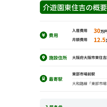
介遊園東住吉の概
30
入居費用
万
費用
12.5
月額費用
施設住所
大阪府大阪市東住吉区
東部市場前駅
最寄駅
大和路線「東部市場
入居条件