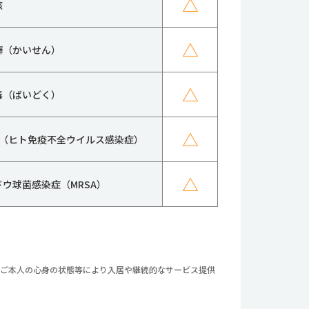
△
核
△
癬（かいせん）
△
毒（ばいどく）
△
IV（ヒト免疫不全ウイルス感染症）
△
ドウ球菌感染症（MRSA）
やご本人の心身の状態等により入居や継続的なサービス提供