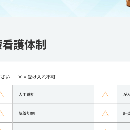
療看護体制
ださい
×
= 受け入れ不可
△
△
人工透析
が
△
△
気管切開
肝