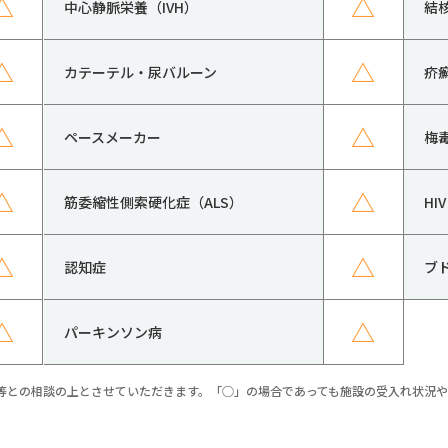
△
△
中心静脈栄養（IVH）
結
△
△
カテーテル・尿バルーン
疥
△
△
ペースメーカー
梅
△
△
筋委縮性側索硬化症（ALS）
H
△
△
認知症
ブ
△
△
パーキンソン病
等との相談の上とさせていただきます。「○」の場合であっても施設の受入れ状況