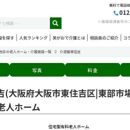
無料で電話
012
※施設直通番号の
設を探す
人気ランキング
笑がおで介護とは
相談員のご紹介
コ
吉区の老人ホーム・介護施設一覧
介遊園東住吉
写真
料金
住吉(大阪府大阪市東住吉区|東部市
老人ホーム
住宅型有料老人ホーム