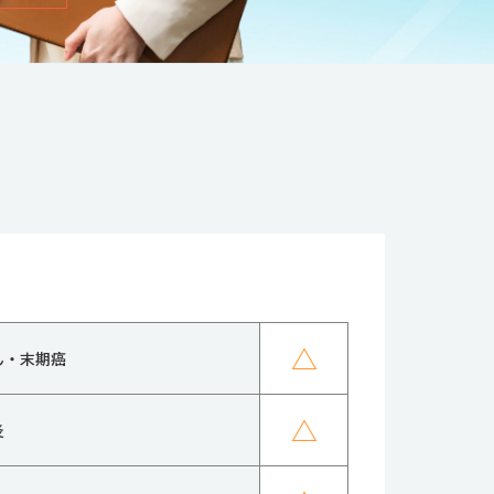
△
ん・末期癌
△
炎