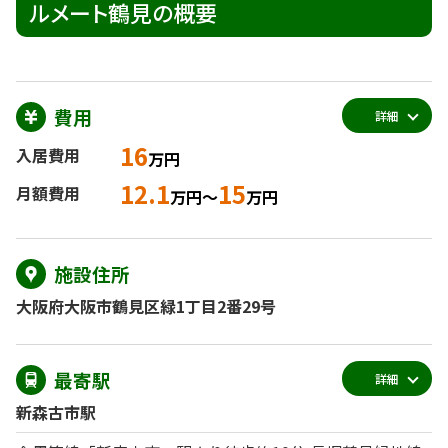
ルメート鶴見の概要
費用
詳細
16
入居費用
万円
12.1
15
月額費用
万円～
万円
施設住所
大阪府大阪市鶴見区緑1丁目2番29号
最寄駅
詳細
新森古市駅