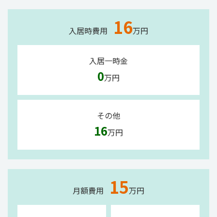
16
入居時費用
万円
入居一時金
0
万円
その他
16
万円
15
月額費用
万円