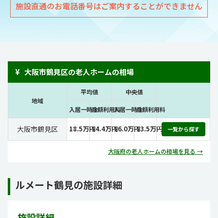
施設直通のお電話番号はご案内することができません
¥
大阪市鶴見区の老人ホームの相場
平均値
中央値
地域
入居一時金
月額利用料
入居一時金
月額利用料
大阪市鶴見区
18.5万円
14.4万円
16.0万円
13.5万円
一覧から探す
大阪府の老人ホームの相場を見る →
ルメート鶴見の施設詳細
施設詳細