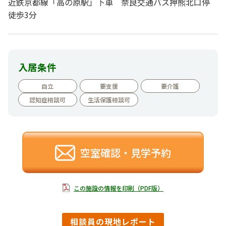
近鉄京都線「高の原駅」下車 奈良交通バス押熊北口停
徒歩3分
入居条件
自立
要支援
要介護
認知症相談可
生活保護相談可
空室確認・見学予約
この施設の情報を印刷（PDF版）
相談員の現地レポート