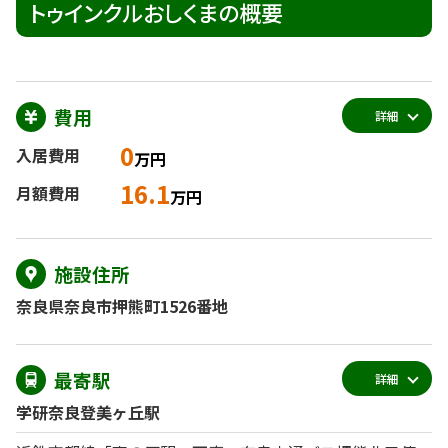
トゥインクルおしくまの概要
費用
詳細
0
入居費用
万円
16.1
月額費用
万円
施設住所
奈良県奈良市押熊町1526番地
最寄駅
詳細
学研奈良登美ヶ丘駅