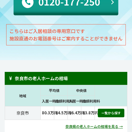
こちらはご入居相談の専用窓口です
施設直通のお電話番号はご案内することができません
¥
奈良市の老人ホームの相場
平均値
中央値
地域
入居一時金
月額利用料
入居一時金
月額利用料
奈良市
80.3万円
14.5万円
16.4万円
13.8万円
一覧から探す
奈良県の老人ホームの相場を見る →