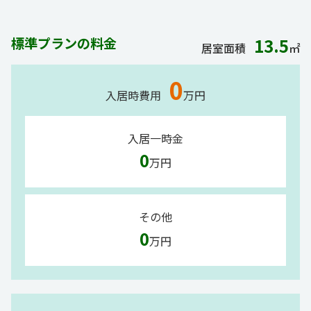
標準プランの料金
13.5
居室面積
㎡
0
入居時費用
万円
入居一時金
0
万円
その他
0
万円