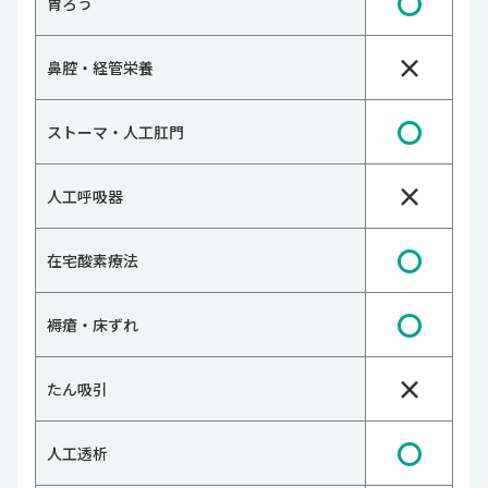
〇
胃ろう
×
鼻腔・経管栄養
〇
ストーマ・人工肛門
×
人工呼吸器
〇
在宅酸素療法
〇
褥瘡・床ずれ
×
たん吸引
〇
人工透析