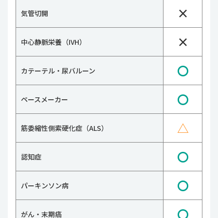
×
気管切開
×
中心静脈栄養（IVH）
〇
カテーテル・尿バルーン
〇
ペースメーカー
△
筋委縮性側索硬化症（ALS）
〇
認知症
〇
パーキンソン病
〇
がん・末期癌