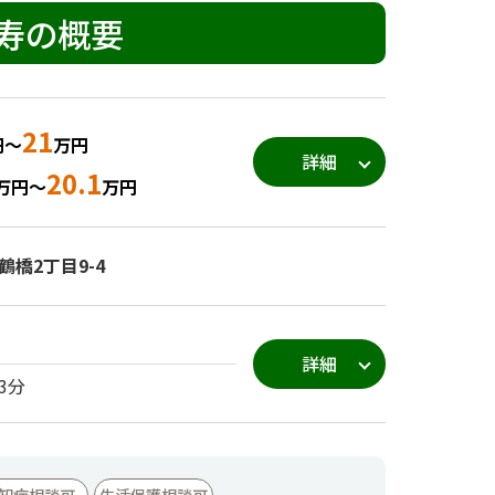
寿の概要
21
円～
万円
詳細
20.1
万円～
万円
橋2丁目9-4
詳細
3分
知症相談可
生活保護相談可