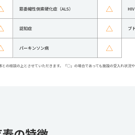
△
△
筋委縮性側索硬化症（ALS）
H
△
△
認知症
ブ
△
△
パーキンソン病
等との相談の上とさせていただきます。「○」の場合であっても施設の受入れ状況
笑寿の特徴