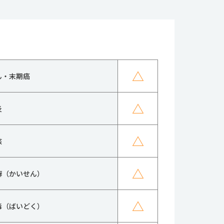
△
ん・末期癌
△
炎
△
核
△
癬（かいせん）
△
毒（ばいどく）