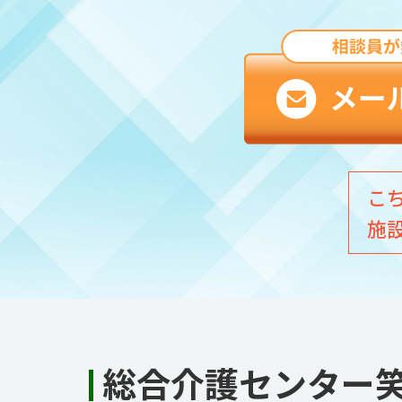
こ
施
総合介護センター