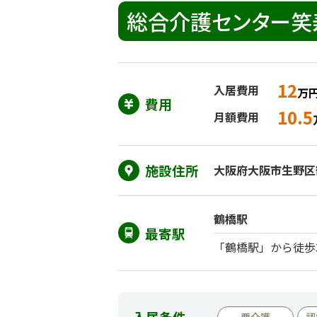
総合介護センター笑
12
入居費用
万
費用
10.5
月額費用
施設住所
大阪府大阪市生野区鶴
鶴橋駅
最寄駅
「鶴橋駅」から徒歩
入居条件
要介護
認