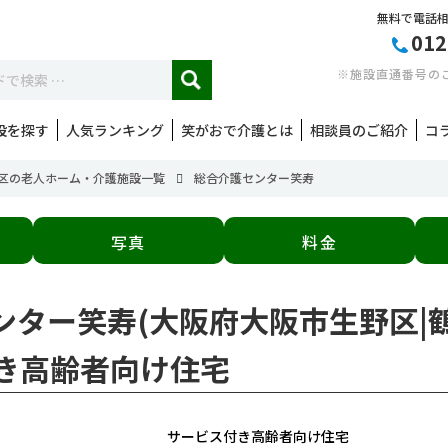
無料で電話
012
※施設直通番号の
設を探す
人気ランキング
笑がおで介護とは
相談員のご紹介
コ
区の老人ホーム・介護施設一覧
総合介護センター笑寿
写真
料金
センター笑寿(大阪府大阪市生野区|
き高齢者向け住宅
サービス付き高齢者向け住宅