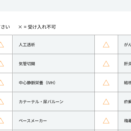
ださい
×
= 受け入れ不可
△
△
人工透析
が
△
△
気管切開
肝
△
△
中心静脈栄養（IVH）
結
△
△
カテーテル・尿バルーン
疥
△
△
ペースメーカー
梅