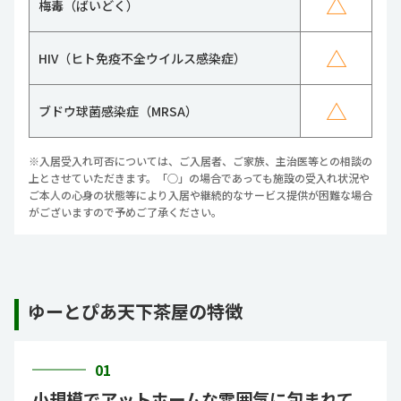
△
梅毒（ばいどく）
△
HIV（ヒト免疫不全ウイルス感染症）
△
ブドウ球菌感染症（MRSA）
※入居受入れ可否については、ご入居者、ご家族、主治医等との相談の
上とさせていただきます。「○」の場合であっても施設の受入れ状況や
ご本人の心身の状態等により入居や継続的なサービス提供が困難な場合
がございますので予めご了承ください。
ゆーとぴあ天下茶屋の特徴
01
小規模でアットホームな雰囲気に包まれて