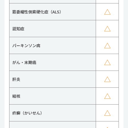
△
筋委縮性側索硬化症（ALS）
△
認知症
△
パーキンソン病
△
がん・末期癌
△
肝炎
△
結核
△
疥癬（かいせん）