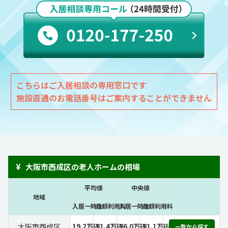
こちらはご入居相談の専用窓口です
施設直通のお電話番号はご案内することができません
¥
大阪市西成区の老人ホームの相場
平均値
中央値
地域
入居一時金
月額利用料
入居一時金
月額利用料
大阪市西成区
19.2万円
11.4万円
16.0万円
11.1万円
一覧から探す