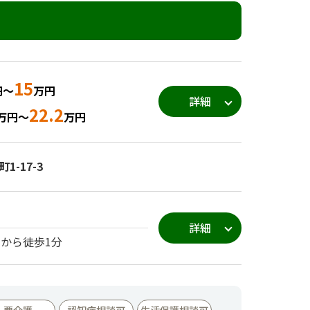
15
円～
万円
詳細
22.2
万円～
万円
-17-3
詳細
」から徒歩1分
要介護
認知症相談可
生活保護相談可