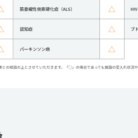
△
△
筋委縮性側索硬化症（ALS）
H
△
△
認知症
ブ
△
△
パーキンソン病
等との相談の上とさせていただきます。「○」の場合であっても施設の受入れ状況
徴