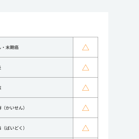
△
ん・末期癌
△
炎
△
核
△
癬（かいせん）
△
毒（ばいどく）