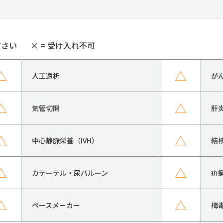
ださい
×
= 受け入れ不可
△
△
人工透析
が
△
△
気管切開
肝
△
△
中心静脈栄養（IVH）
結
△
△
カテーテル・尿バルーン
疥
△
△
ペースメーカー
梅