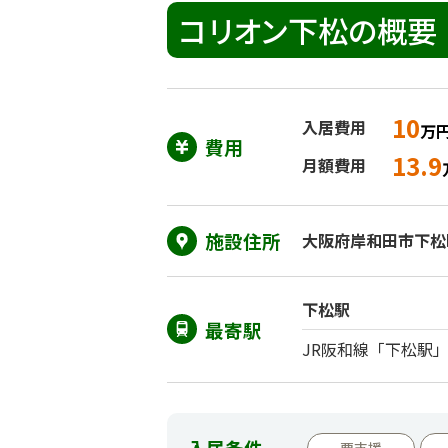
コリオン下松の概要
10
入居費用
万
費用
13.9
月額費用
施設住所
大阪府岸和田市下松町1
下松駅
最寄駅
JR阪和線「下松駅
入居条件
要支援