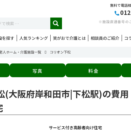
無料で電話
012
※施設直通番号の
設を探す
人気ランキング
笑がおで介護とは
相談員のご紹介
コ
老人ホーム・介護施設一覧
コリオン下松
写真
料金
下松(大阪府岸和田市|下松駅)の費
宅
サービス付き高齢者向け住宅