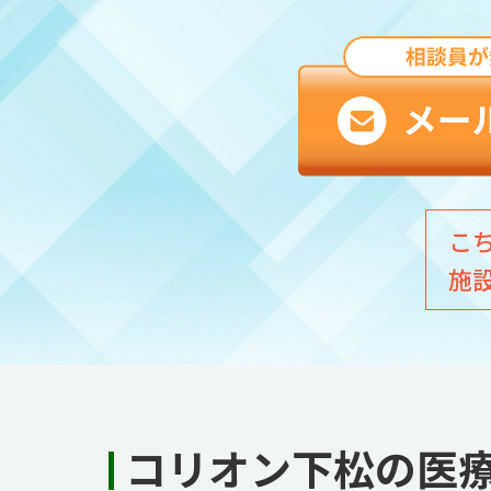
こ
施
コリオン下松の医