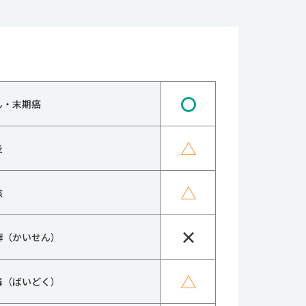
〇
ん・末期癌
△
炎
△
核
×
癬（かいせん）
△
毒（ばいどく）