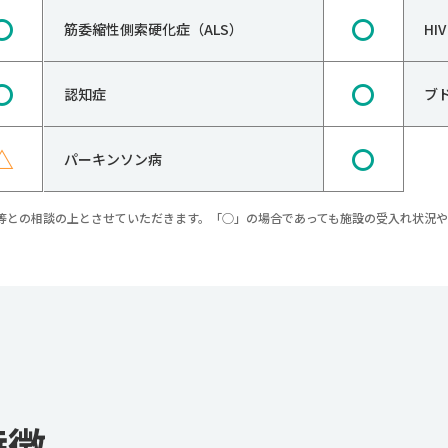
〇
〇
筋委縮性側索硬化症（ALS）
H
〇
〇
認知症
ブ
△
〇
パーキンソン病
等との相談の上とさせていただきます。「○」の場合であっても施設の受入れ状況
特徴