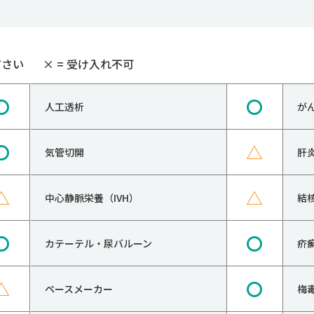
ださい
×
= 受け入れ不可
〇
〇
人工透析
が
〇
△
気管切開
肝
△
△
中心静脈栄養（IVH）
結
〇
〇
カテーテル・尿バルーン
疥
△
〇
ペースメーカー
梅