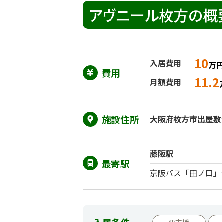
アヴニール枚方の概
10
入居費用
万
費用
11.2
月額費用
施設住所
大阪府枚方市出屋敷元町
藤阪駅
最寄駅
京阪バス「田ノ口」
入居条件
要支援