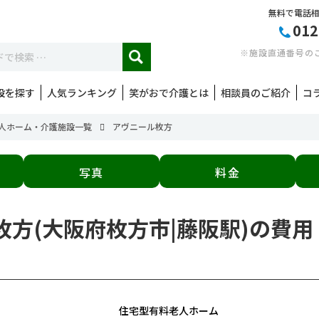
無料で電話
012
※施設直通番号の
設を探す
人気ランキング
笑がおで介護とは
相談員のご紹介
コ
人ホーム・介護施設一覧
アヴニール枚方
写真
料金
ル枚方(大阪府枚方市|藤阪駅)の費
住宅型有料老人ホーム