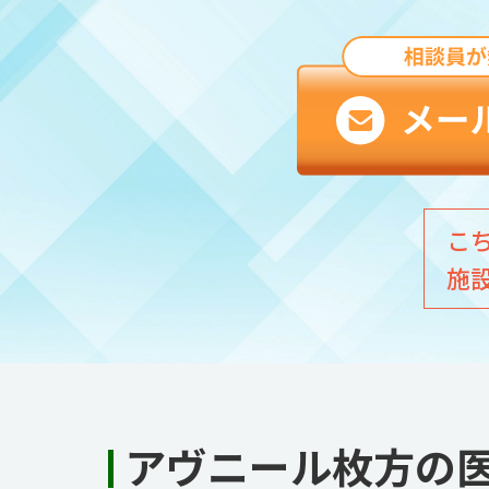
こ
施
アヴニール枚方の