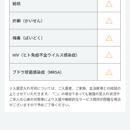
△
結核
△
疥癬（かいせん）
△
梅毒（ばいどく）
△
HIV（ヒト免疫不全ウイルス感染症）
△
ブドウ球菌感染症（MRSA）
※入居受入れ可否については、ご入居者、ご家族、主治医等との相談の
上とさせていただきます。「○」の場合であっても施設の受入れ状況や
ご本人の心身の状態等により入居や継続的なサービス提供が困難な場合
がございますので予めご了承ください。