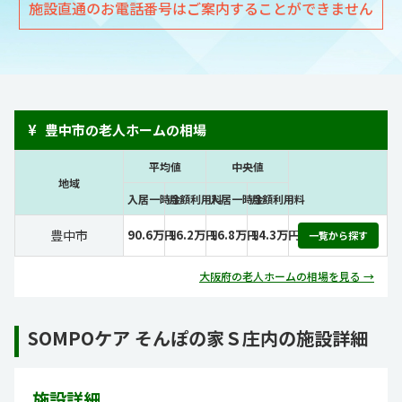
施設直通のお電話番号はご案内することができません
¥
豊中市の老人ホームの相場
平均値
中央値
地域
入居一時金
月額利用料
入居一時金
月額利用料
豊中市
90.6万円
16.2万円
16.8万円
14.3万円
一覧から探す
大阪府の老人ホームの相場を見る →
SOMPOケア そんぽの家Ｓ庄内の施設詳細
施設詳細