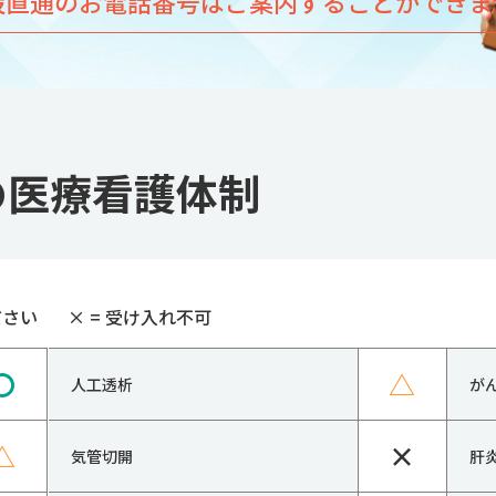
設直通のお電話番号はご案内することができま
の医療看護体制
ださい
×
= 受け入れ不可
〇
△
人工透析
が
△
×
気管切開
肝