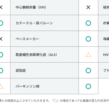
×
×
中心静脈栄養（IVH）
結
〇
〇
カテーテル・尿バルーン
疥
×
〇
ペースメーカー
梅
〇
△
筋委縮性側索硬化症（ALS）
H
〇
〇
認知症
ブ
△
〇
パーキンソン病
等との相談の上とさせていただきます。「○」の場合であっても施設の受入れ状況