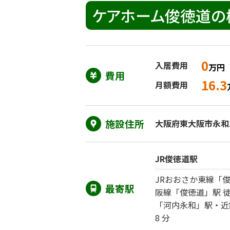
ケアホーム俊徳道の
0
入居費用
万円
費用
16.3
月額費用
施設住所
大阪府東大阪市永和1-
JR俊徳道駅
JRおおさか東線「
最寄駅
阪線「俊徳道」駅 
「河内永和」駅・近
8 分