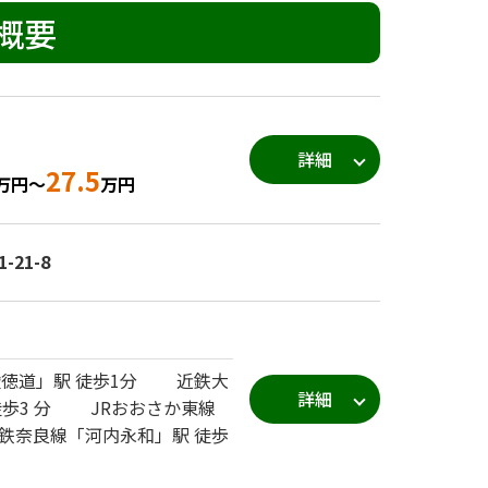
概要
詳細
27.5
万円～
万円
21-8
俊徳道」駅 徒歩1分 近鉄大
詳細
徒歩3 分 JRおおさか東線
鉄奈良線「河内永和」駅 徒歩