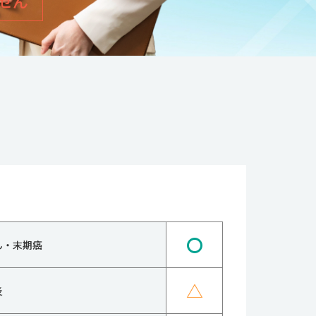
せん
〇
ん・末期癌
△
炎