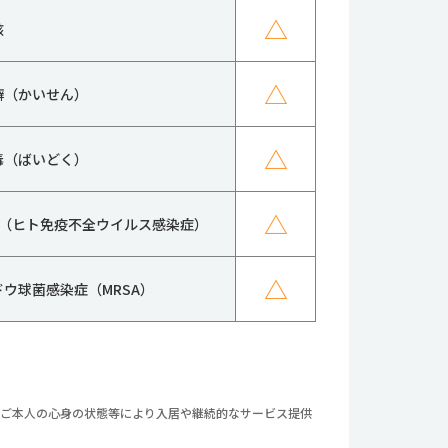
△
核
△
癬（かいせん）
△
毒（ばいどく）
△
IV（ヒト免疫不全ウイルス感染症）
△
ドウ球菌感染症（MRSA）
やご本人の心身の状態等により入居や継続的なサービス提供