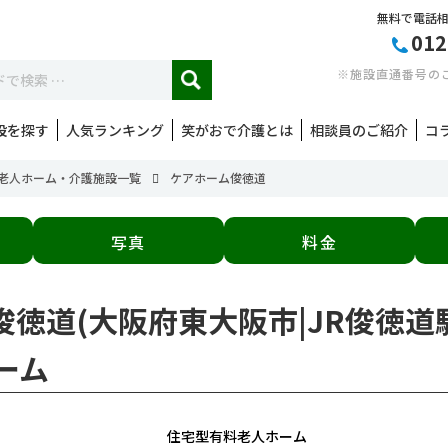
無料で電話
012
※施設直通番号の
設を探す
人気ランキング
笑がおで介護とは
相談員のご紹介
コ
老人ホーム・介護施設一覧
ケアホーム俊徳道
写真
料金
俊徳道(大阪府東大阪市|JR俊徳
ーム
住宅型有料老人ホーム