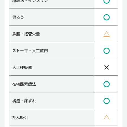
〇
糖尿病・インスリン
〇
胃ろう
△
鼻腔・経管栄養
〇
ストーマ・人工肛門
×
人工呼吸器
〇
在宅酸素療法
〇
褥瘡・床ずれ
△
たん吸引