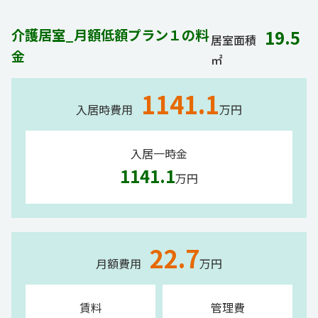
介護居室_月額低額プラン１の料
19.5
居室面積
金
㎡
1141.1
入居時費用
万円
入居一時金
1141.1
万円
22.7
月額費用
万円
賃料
管理費