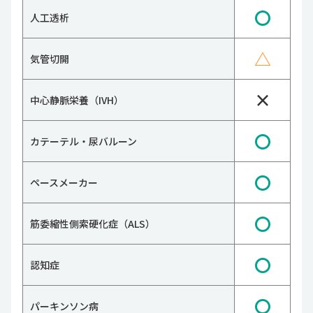
〇
人工透析
△
気管切開
×
中心静脈栄養（IVH）
〇
カテーテル・尿バルーン
〇
ペースメーカー
〇
筋委縮性側索硬化症（ALS）
〇
認知症
〇
パーキンソン病