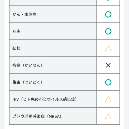
〇
がん・末期癌
〇
肝炎
△
結核
×
疥癬（かいせん）
〇
梅毒（ばいどく）
△
HIV（ヒト免疫不全ウイルス感染症）
△
ブドウ球菌感染症（MRSA）