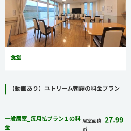
食堂
【動画あり】ユトリーム朝霧の料金プラン
一般居室_毎月払プラン１の料
27.99
居室面積
金
㎡