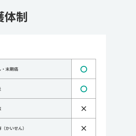
護体制
〇
ん・末期癌
〇
炎
×
核
×
癬（かいせん）