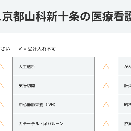
ス京都山科新十条の医療看
ださい
×
= 受け入れ不可
△
△
人工透析
が
△
△
気管切開
肝
△
△
中心静脈栄養（IVH）
結
△
△
カテーテル・尿バルーン
疥