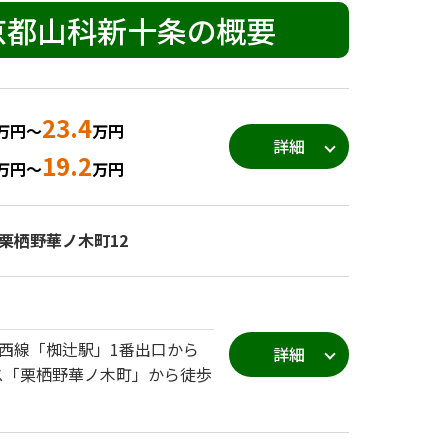
京都山科新十条の概要
23.4
万円～
万円
詳細
19.2
万円～
万円
栗栖野華ノ木町12
西線「椥辻駅」1番出口から
詳細
バス「栗栖野華ノ木町」から徒歩