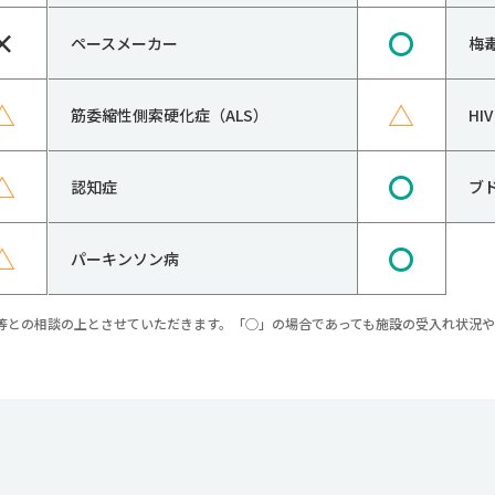
×
〇
ペースメーカー
梅
△
△
筋委縮性側索硬化症（ALS）
H
△
〇
認知症
ブ
△
〇
パーキンソン病
等との相談の上とさせていただきます。「○」の場合であっても施設の受入れ状況