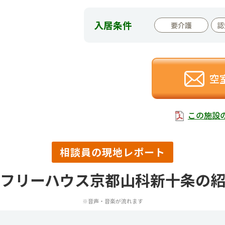
入居条件
要介護
認
空
この施設
相談員の現地レポート
フリーハウス京都山科新十条の
※音声・音楽が流れます