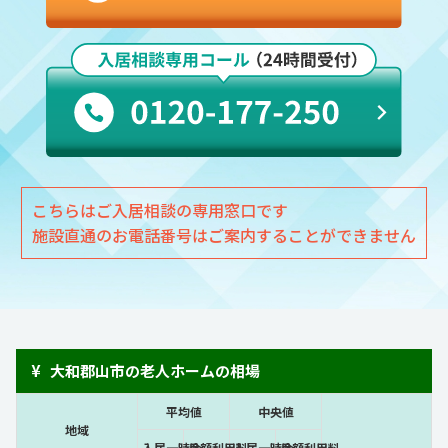
こちらはご入居相談の専用窓口です
施設直通のお電話番号はご案内することができません
¥
大和郡山市の老人ホームの相場
平均値
中央値
地域
入居一時金
月額利用料
入居一時金
月額利用料