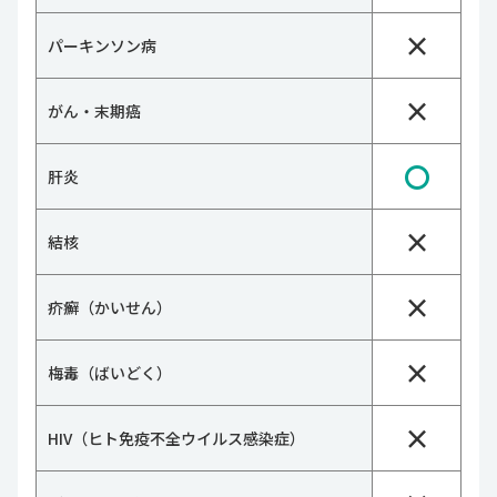
×
パーキンソン病
×
がん・末期癌
〇
肝炎
×
結核
×
疥癬（かいせん）
×
梅毒（ばいどく）
×
HIV（ヒト免疫不全ウイルス感染症）