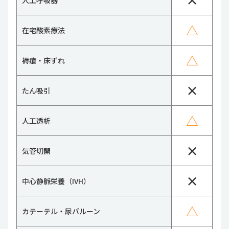
人工呼吸器
△
在宅酸素療法
△
褥瘡・床ずれ
×
たん吸引
△
人工透析
×
気管切開
×
中心静脈栄養（IVH）
△
カテーテル・尿バルーン