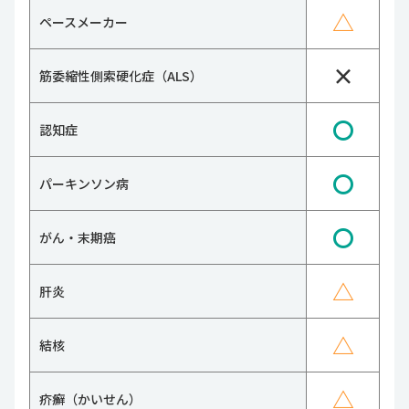
△
ペースメーカー
×
筋委縮性側索硬化症（ALS）
〇
認知症
〇
パーキンソン病
〇
がん・末期癌
△
肝炎
△
結核
△
疥癬（かいせん）