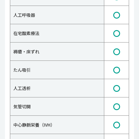
〇
人工呼吸器
〇
在宅酸素療法
〇
褥瘡・床ずれ
〇
たん吸引
〇
人工透析
〇
気管切開
〇
中心静脈栄養（IVH）