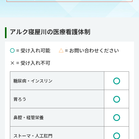
アルク寝屋川の医療看護体制
〇
= 受け入れ可能
△
= お問い合わせください
×
= 受け入れ不可
〇
糖尿病・インスリン
〇
胃ろう
〇
鼻腔・経管栄養
〇
ストーマ・人工肛門