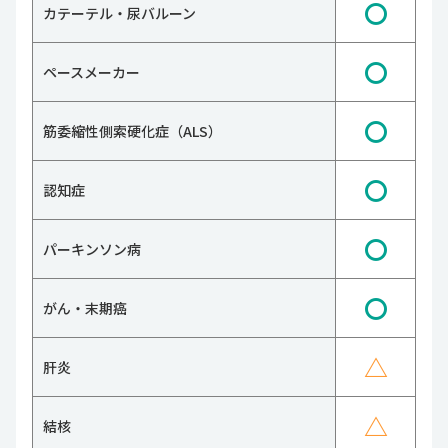
〇
カテーテル・尿バルーン
〇
ペースメーカー
〇
筋委縮性側索硬化症（ALS）
〇
認知症
〇
パーキンソン病
〇
がん・末期癌
△
肝炎
△
結核