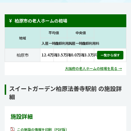
¥
柏原市の老人ホームの相場
平均値
中央値
地域
入居一時金
月額利用料
入居一時金
月額利用料
柏原市
12.4万円
13.5万円
10.0万円
13.3万円
一覧から探す
大阪府の老人ホームの相場を見る →
スイートガーデン柏原法善寺駅前 の施設詳
細
施設詳細
この施設の情報を印刷（PDF版）