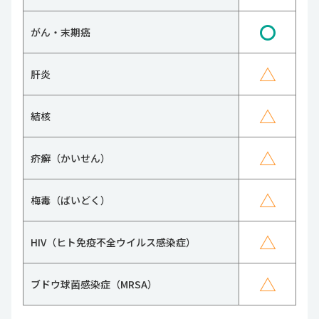
〇
がん・末期癌
△
肝炎
△
結核
△
疥癬（かいせん）
△
梅毒（ばいどく）
△
HIV（ヒト免疫不全ウイルス感染症）
△
ブドウ球菌感染症（MRSA）