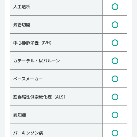
〇
人工透析
〇
気管切開
〇
中心静脈栄養（IVH）
〇
カテーテル・尿バルーン
〇
ペースメーカー
〇
筋委縮性側索硬化症（ALS）
〇
認知症
〇
パーキンソン病