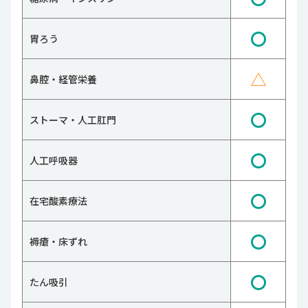
〇
胃ろう
△
鼻腔・経管栄養
〇
ストーマ・人工肛門
〇
人工呼吸器
〇
在宅酸素療法
〇
褥瘡・床ずれ
〇
たん吸引