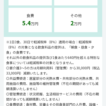
食費
その他
5.4
2
万円
万円
※1日3食、30日で軽減税率（8％）適用の場合：軽減税率
（8％）の対象となる飲食料品の提供は、「朝食・昼食・夕
食」の食費です。
それ以外の飲食料品の提供及び1食あたり640円を超える特別な
食事については軽減税率の対象となりません。
◎要介護3～5の方は月額利用料（管理費）から30,000円（税込
33,000円）減額いたします。
◎共益費使途：居室部分の光熱水費・共有部分の光熱水費、共
用施設の費用、施設等の維持管理費（不在の期間があっても減
額清算いたしません）
◎管理費使途：状況把握、生活相談サービスの費用（不在の期
間があっても減額精算いたしません）
◎食費使途：食材費、栄養士その他食事部門の人件費、設備・