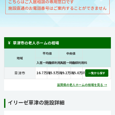
こちらはご入居相談の専用窓口です
施設直通のお電話番号はご案内することができません
¥
草津市の老人ホームの相場
平均値
中央値
地域
入居一時金
月額利用料
入居一時金
月額利用料
草津市
16.7万円
15.5万円
19.2万円
15.0万円
一覧から探す
滋賀県の老人ホームの相場を見る →
イリーゼ草津の施設詳細