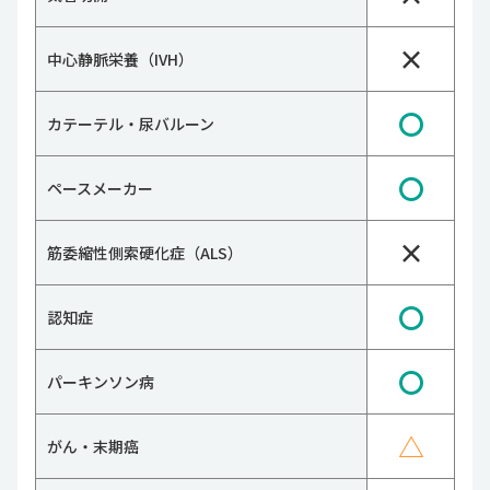
×
中心静脈栄養（IVH）
〇
カテーテル・尿バルーン
〇
ペースメーカー
×
筋委縮性側索硬化症（ALS）
〇
認知症
〇
パーキンソン病
△
がん・末期癌