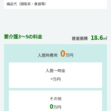
備品代（調理具・食器等）
要介護3～5の料金
18.6
居室面積
㎡
0
入居時費用
万円
入居一時金
-
万円
その他
0
万円