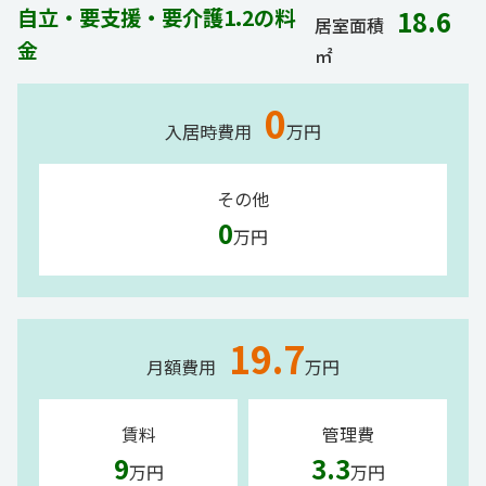
自立・要支援・要介護1.2の料
18.6
居室面積
金
㎡
0
入居時費用
万円
その他
0
万円
19.7
月額費用
万円
賃料
管理費
9
3.3
万円
万円