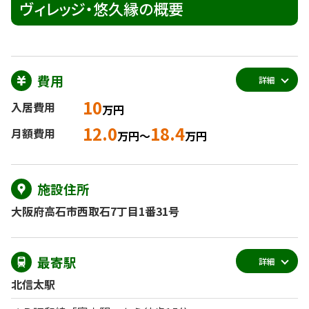
ヴィレッジ・悠久縁の概要
費用
詳細
10
入居費用
万円
12.0
18.4
月額費用
万円～
万円
施設住所
大阪府高石市西取石7丁目1番31号
最寄駅
詳細
北信太駅