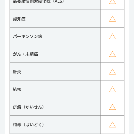
△
筋委縮性側索硬化症（ALS）
△
認知症
△
パーキンソン病
△
がん・末期癌
△
肝炎
△
結核
△
疥癬（かいせん）
△
梅毒（ばいどく）