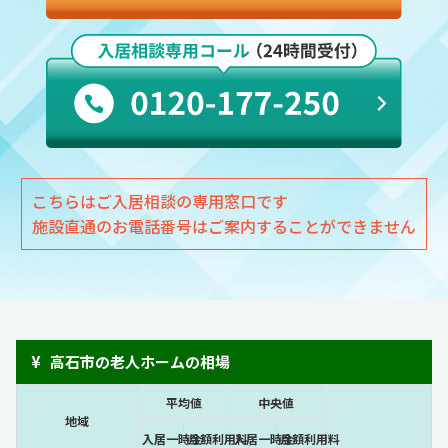
こちらはご入居相談の専用窓口です
施設直通のお電話番号はご案内することができません
¥
高石市の老人ホームの相場
平均値
中央値
地域
入居一時金
月額利用料
入居一時金
月額利用料