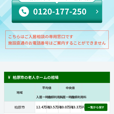
こちらはご入居相談の専用窓口です
施設直通のお電話番号はご案内することができません
¥
柏原市の老人ホームの相場
平均値
中央値
地域
入居一時金
月額利用料
入居一時金
月額利用料
柏原市
12.4万円
13.5万円
10.0万円
13.3万円
一覧から探す