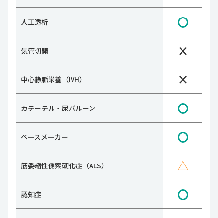
〇
人工透析
×
気管切開
×
中心静脈栄養（IVH）
〇
カテーテル・尿バルーン
〇
ペースメーカー
△
筋委縮性側索硬化症（ALS）
〇
認知症