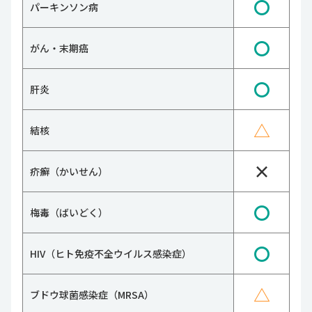
〇
パーキンソン病
〇
がん・末期癌
〇
肝炎
△
結核
×
疥癬（かいせん）
〇
梅毒（ばいどく）
〇
HIV（ヒト免疫不全ウイルス感染症）
△
ブドウ球菌感染症（MRSA）