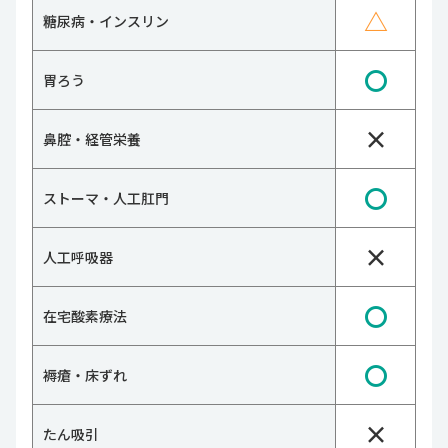
△
糖尿病・インスリン
〇
胃ろう
×
鼻腔・経管栄養
〇
ストーマ・人工肛門
×
人工呼吸器
〇
在宅酸素療法
〇
褥瘡・床ずれ
×
たん吸引