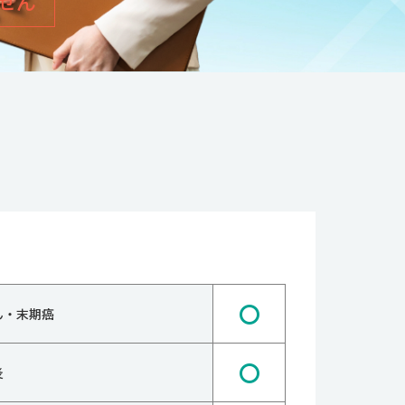
せん
〇
ん・末期癌
〇
炎