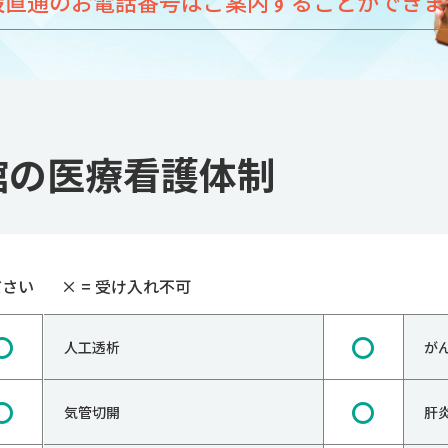
設直通のお電話番号はご案内することができま
南館の医療看護体制
ださい
×
= 受け入れ不可
〇
〇
人工透析
が
〇
〇
気管切開
肝