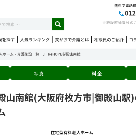
無料で電話
012
※施設直通番号の
設を探す
人気ランキング
笑がおで介護とは
相談員のご紹介
コ
人ホーム・介護施設一覧
ReHOPE御殿山南館
写真
料金
E御殿山南館(大阪府枚方市|御殿山
ム
住宅型有料老人ホーム