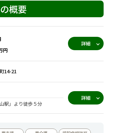
館の概要
円
詳細
万円
14-21
詳細
山駅」より徒歩５分
要支援
要介護
認知症相談可