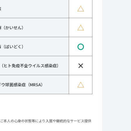
△
核
△
癬（かいせん）
〇
毒（ばいどく）
×
IV（ヒト免疫不全ウイルス感染症）
△
ドウ球菌感染症（MRSA）
やご本人の心身の状態等により入居や継続的なサービス提供