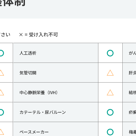
護体制
ださい
×
= 受け入れ不可
〇
〇
人工透析
が
△
△
気管切開
肝
△
△
中心静脈栄養（IVH）
結
〇
〇
カテーテル・尿バルーン
疥
△
〇
ペースメーカー
梅