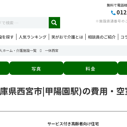
無料で電話
012
※施設直通番号の
設を探す
人気ランキング
笑がおで介護とは
相談員のご紹介
コ
人ホーム・介護施設一覧
一休西宮
写真
料金
(兵庫県西宮市|甲陽園駅)の費用・
サービス付き高齢者向け住宅