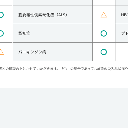
〇
△
筋委縮性側索硬化症（ALS）
H
〇
〇
認知症
ブ
△
〇
パーキンソン病
等との相談の上とさせていただきます。「○」の場合であっても施設の受入れ状況