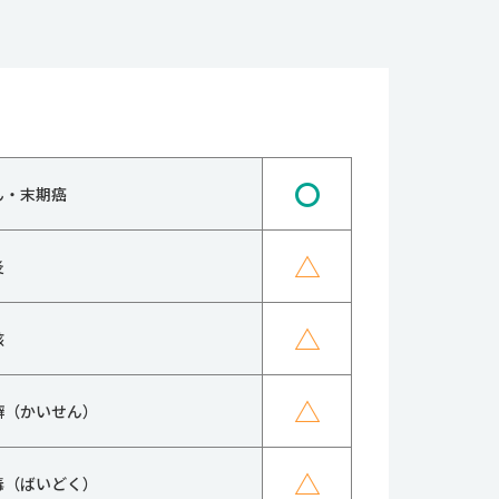
〇
ん・末期癌
△
炎
△
核
△
癬（かいせん）
△
毒（ばいどく）