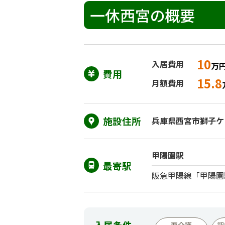
一休西宮の概要
10
入居費用
万
費用
15.8
月額費用
施設住所
兵庫県西宮市獅子ケ口
甲陽園駅
最寄駅
阪急甲陽線「甲陽園
入居条件
要介護
認