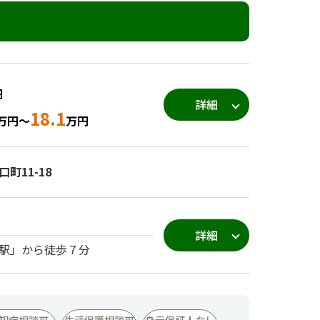
円
詳細
18.1
万円～
万円
町11-18
詳細
駅」から徒歩７分
知症相談可
生活保護相談可
身元保証人なし