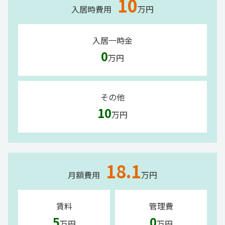
10
入居時費用
万円
入居一時金
0
万円
その他
10
万円
18.1
月額費用
万円
賃料
管理費
5
0
万円
万円