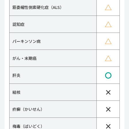
△
筋委縮性側索硬化症（ALS）
△
認知症
△
パーキンソン病
△
がん・末期癌
〇
肝炎
×
結核
×
疥癬（かいせん）
×
梅毒（ばいどく）