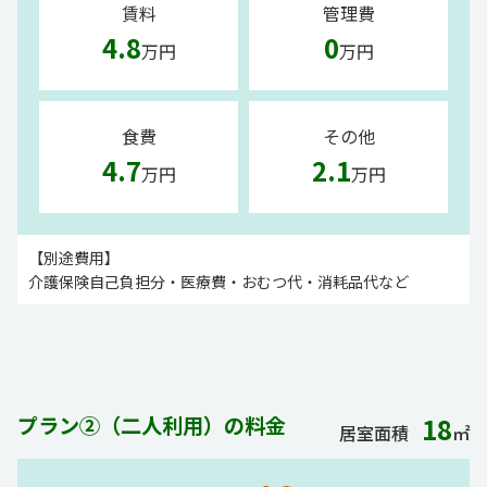
賃料
管理費
4.8
0
万円
万円
食費
その他
4.7
2.1
万円
万円
【別途費用】
介護保険自己負担分・医療費・おむつ代・消耗品代など
プラン②（二人利用）の料金
18
居室面積
㎡