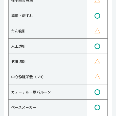
△
在宅酸素療法
〇
褥瘡・床ずれ
△
たん吸引
〇
人工透析
△
気管切開
△
中心静脈栄養（IVH）
〇
カテーテル・尿バルーン
〇
ペースメーカー