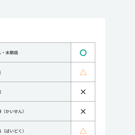
〇
ん・末期癌
△
炎
×
核
×
癬（かいせん）
△
毒（ばいどく）