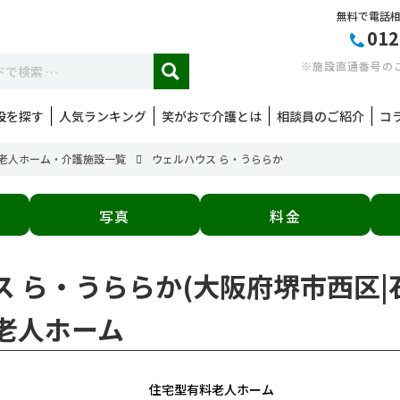
無料で電話
012
※施設直通番号の
設を探す
人気ランキング
笑がおで介護とは
相談員のご紹介
コ
老人ホーム・介護施設一覧
ウェルハウス ら・うららか
写真
料金
ス ら・うららか(大阪府堺市西区
老人ホーム
住宅型有料老人ホーム