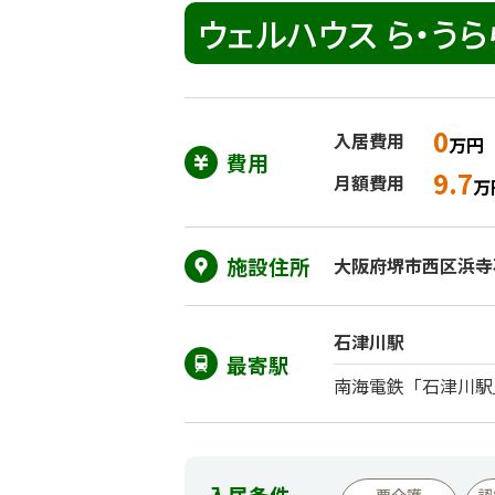
ウェルハウス ら・う
0
入居費用
万円
費用
9.7
月額費用
万
施設住所
大阪府堺市西区浜寺石
石津川駅
最寄駅
南海電鉄「石津川駅
入居条件
要介護
認