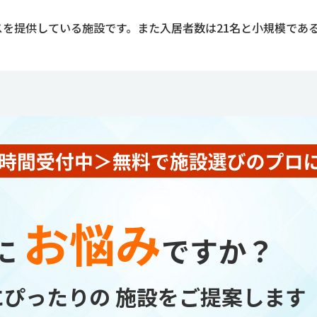
スを提供している施設です。また入居者数は21名と小規模であ
お悩み
に
ですか？
にぴったりの
施設をご提案します