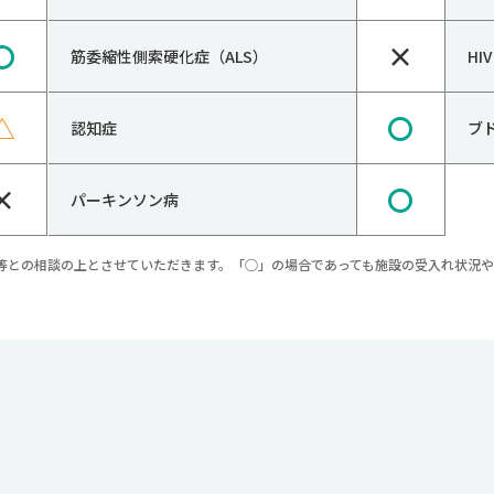
〇
×
筋委縮性側索硬化症（ALS）
H
△
〇
認知症
ブ
×
〇
パーキンソン病
等との相談の上とさせていただきます。「○」の場合であっても施設の受入れ状況