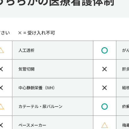
うららかの医療看護体制
ださい
×
= 受け入れ不可
△
〇
人工透析
が
×
×
気管切開
肝
×
×
中心静脈栄養（IVH）
結
△
〇
カテーテル・尿バルーン
疥
×
△
ペースメーカー
梅