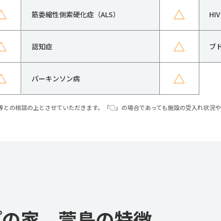
△
△
筋委縮性側索硬化症（ALS）
H
△
△
認知症
ブ
△
△
パーキンソン病
等との相談の上とさせていただきます。「○」の場合であっても施設の受入れ状況
んぽの家 萱島の特徴