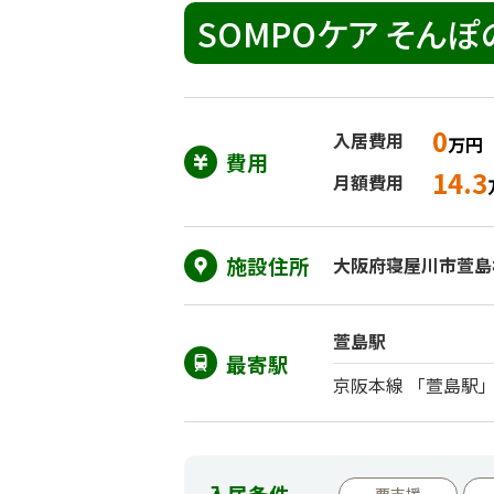
SOMPOケア そん
0
入居費用
万円
費用
14.3
月額費用
施設住所
大阪府寝屋川市萱島桜
萱島駅
最寄駅
京阪本線 「萱島駅
入居条件
要支援