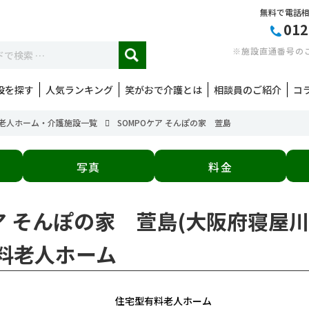
無料で電話
012
※施設直通番号の
設を探す
人気ランキング
笑がおで介護とは
相談員のご紹介
コ
老人ホーム・介護施設一覧
SOMPOケア そんぽの家 萱島
写真
料金
ケア そんぽの家 萱島(大阪府寝屋
料老人ホーム
住宅型有料老人ホーム