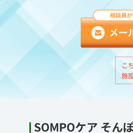
こ
施
SOMPOケア そ