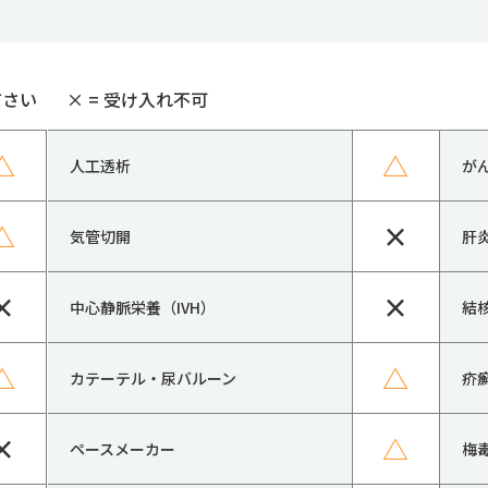
ださい
×
= 受け入れ不可
△
△
人工透析
が
△
×
気管切開
肝
×
×
中心静脈栄養（IVH）
結
△
△
カテーテル・尿バルーン
疥
×
△
ペースメーカー
梅