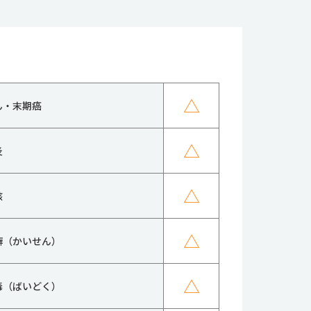
△
ん・末期癌
△
炎
△
核
△
癬（かいせん）
△
毒（ばいどく）