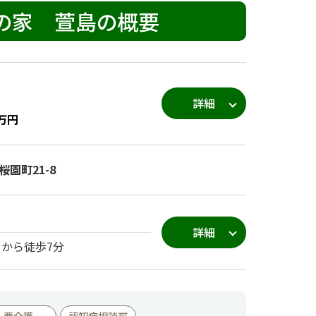
ぽの家 萱島の概要
詳細
万円
園町21-8
詳細
」から徒歩7分
要介護
認知症相談可