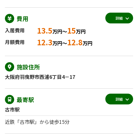
費用
詳細
13.5
15
入居費用
万円～
万円
12.3
12.8
月額費用
万円～
万円
施設住所
大阪府羽曳野市西浦6丁目4－17
最寄駅
詳細
古市駅
近鉄「古市駅」から徒歩15分