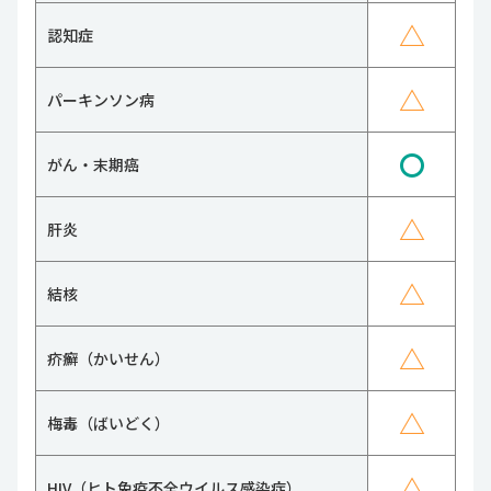
△
認知症
△
パーキンソン病
〇
がん・末期癌
△
肝炎
△
結核
△
疥癬（かいせん）
△
梅毒（ばいどく）
△
HIV（ヒト免疫不全ウイルス感染症）