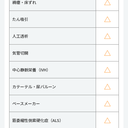
△
褥瘡・床ずれ
△
たん吸引
△
人工透析
△
気管切開
△
中心静脈栄養（IVH）
△
カテーテル・尿バルーン
△
ペースメーカー
△
筋委縮性側索硬化症（ALS）