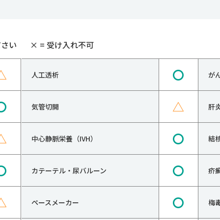
ださい
×
= 受け入れ不可
△
〇
人工透析
が
〇
△
気管切開
肝
△
〇
中心静脈栄養（IVH）
結
〇
〇
カテーテル・尿バルーン
疥
△
〇
ペースメーカー
梅