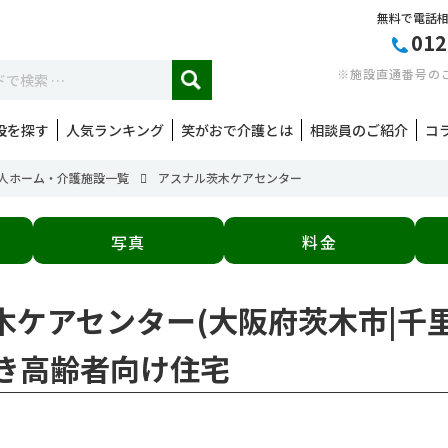
無料で電話
012
※施設直通番号の
設を探す
人気ランキング
笑がおで介護とは
相談員のご紹介
コ
人ホーム・介護施設一覧
アスナル茨木ケアセンター
写真
料金
茨木ケアセンター(大阪府茨木市|千
き高齢者向け住宅