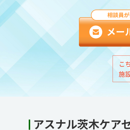
こ
施
アスナル茨木ケア