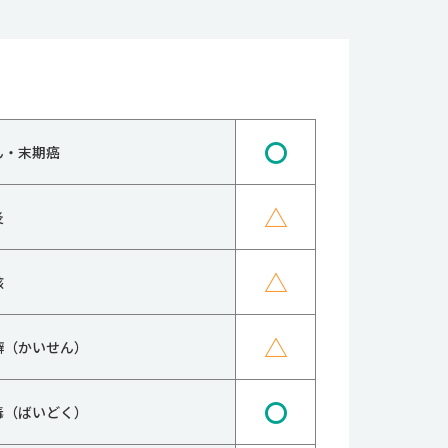
〇
ん・末期癌
△
炎
△
核
△
癬（かいせん）
〇
毒（ばいどく）