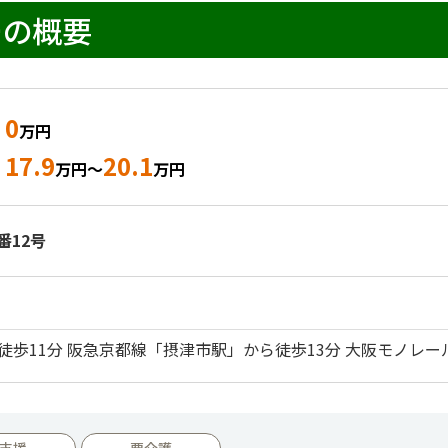
ーの概要
0
万円
17.9
20.1
万円～
万円
番12号
徒歩11分 阪急京都線「摂津市駅」から徒歩13分 大阪モノレー
支援
要介護