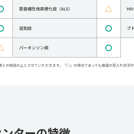
〇
△
筋委縮性側索硬化症（ALS）
H
〇
〇
認知症
ブ
△
〇
パーキンソン病
等との相談の上とさせていただきます。「○」の場合であっても施設の受入れ状況
センターの特徴