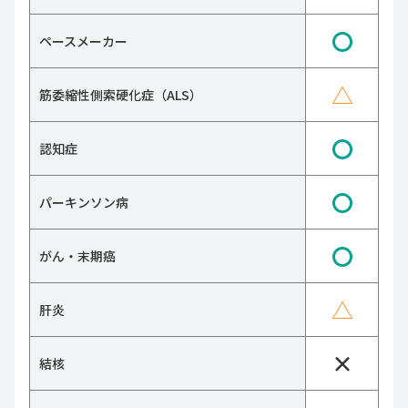
〇
ペースメーカー
△
筋委縮性側索硬化症（ALS）
〇
認知症
〇
パーキンソン病
〇
がん・末期癌
△
肝炎
×
結核