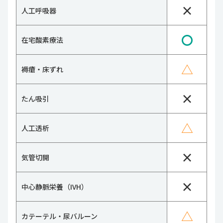
×
人工呼吸器
〇
在宅酸素療法
△
褥瘡・床ずれ
×
たん吸引
△
人工透析
×
気管切開
×
中心静脈栄養（IVH）
△
カテーテル・尿バルーン