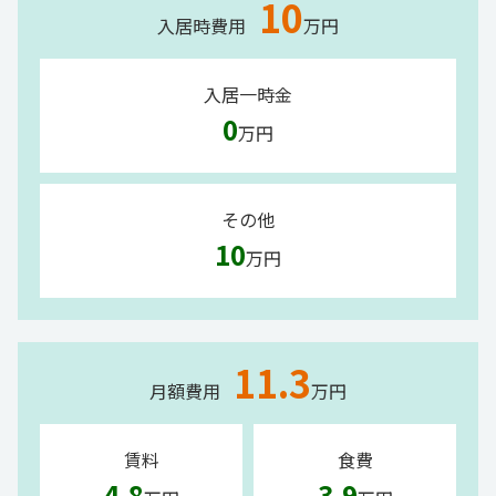
10
入居時費用
万円
入居一時金
0
万円
その他
10
万円
11.3
月額費用
万円
賃料
食費
4.8
3.9