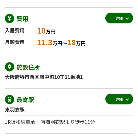
費用
詳細
10
入居費用
万円
11.3
18
月額費用
万円～
万円
施設住所
大阪府堺市西区鳳中町10丁11番地1
最寄駅
詳細
東羽衣駅
JR阪和線鳳駅・南海羽衣駅より徒歩11分