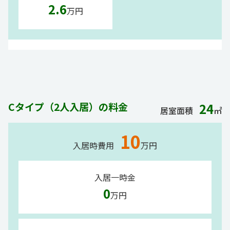
2.6
万円
Cタイプ（2人入居）の料金
24
居室面積
㎡
10
入居時費用
万円
入居一時金
0
万円