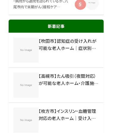
「病院から退院を迫られているが、八
尾市内で末期がん（緩和ケア…
新着記事
【吹田市】認知症の受け入れが
可能な老人ホーム｜症状別の
施設一覧と失敗しない選び方
【高槻市】たん吸引（夜間対応）
が可能な老人ホーム・介護施設
｜受け入れ体制と施設一覧
【枚方市】インスリン・血糖管理
対応の老人ホーム｜受け入れ
可能な施設と見分け方