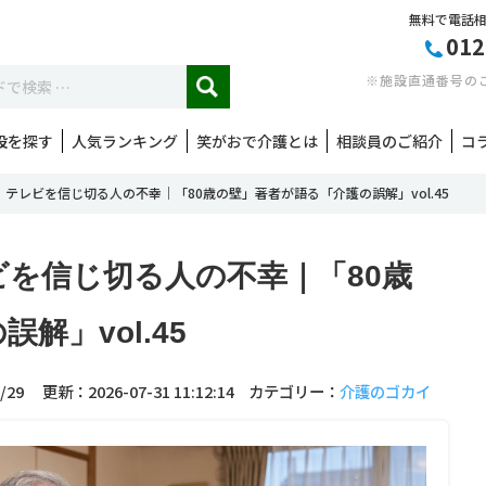
無料で電話
012
※施設直通番号の
設を探す
人気ランキング
笑がおで介護とは
相談員のご紹介
コ
テレビを信じ切る人の不幸｜「80歳の壁」著者が語る「介護の誤解」vol.45
を信じ切る人の不幸｜「80歳
解」vol.45
/29
更新：2026-07-31 11:12:14
カテゴリー：
介護のゴカイ