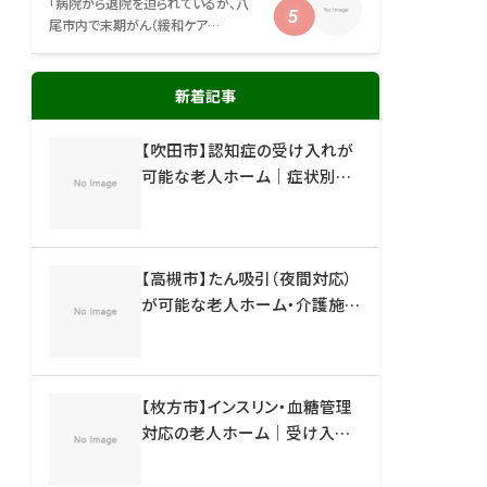
「病院から退院を迫られているが、八
尾市内で末期がん（緩和ケア…
新着記事
【吹田市】認知症の受け入れが
可能な老人ホーム｜症状別の
施設一覧と失敗しない選び方
【高槻市】たん吸引（夜間対応）
が可能な老人ホーム・介護施設
｜受け入れ体制と施設一覧
【枚方市】インスリン・血糖管理
対応の老人ホーム｜受け入れ
可能な施設と見分け方