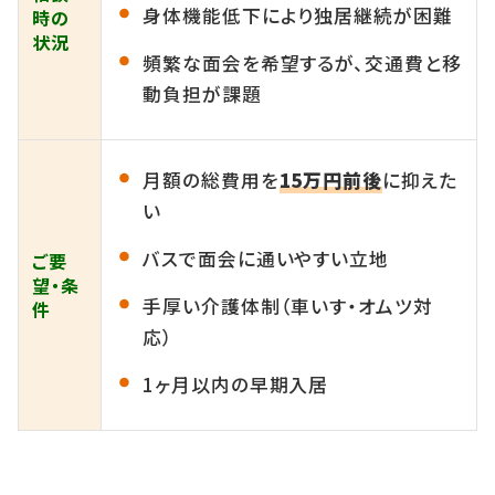
身体機能低下により独居継続が困難
時の
状況
頻繁な面会を希望するが、交通費と移
動負担が課題
月額の総費用を
15万円前後
に抑えた
い
バスで面会に通いやすい立地
ご要
望・条
手厚い介護体制（車いす・オムツ対
件
応）
1ヶ月以内の早期入居