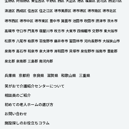
生野区
阿倍野区
東住吉区
平野区
西区
大正区
港区
福島区
此花区
西淀川区
浪速区
西成区
住吉区
住之江区
堺市美原区
堺市堺区
堺市南区
堺市北区
堺市西区
堺市中区
堺市東区
豊中市
箕面市
池田市
吹田市
摂津市
茨木市
高槻市
守口市
門真市
寝屋川市
枚方市
大東市
四條畷市
交野市
東大阪市
松原市
八尾市
柏原市
羽曳野市
藤井寺市
富田林市
河内長野市
大阪狭山市
泉南市
高石市
和泉市
泉大津市
岸和田市
貝塚市
泉佐野市
阪南市
豊能郡
泉北郡
泉南郡
三島郡
南河内郡
兵庫県
京都府
奈良県
滋賀県
和歌山県
三重県
笑がおで介護紹介センターについて
相談員のご紹介
初めての老人ホームの選び方
お問い合わせ
施設探しのお役立ちコラム