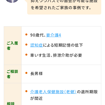
抑えつつバスでの面会が可能な施設
を希望されたご家族の事例です。
90歳代、
要介護4
ご入居
認知症
による短期記憶の低下
者
車いす生活、排泄介助が必要
ご相談
長男様
者
介護老人保健施設（老健）
の退所期限
が間近
相談