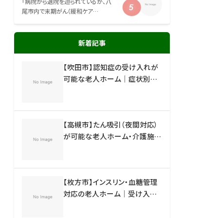
「病院から退院を迫られているが、八
尾市内で末期がん（緩和ケア…
新着記事
【吹田市】認知症の受け入れが
可能な老人ホーム｜症状別の
施設一覧と失敗しない選び方
【高槻市】たん吸引（夜間対応）
が可能な老人ホーム・介護施設
｜受け入れ体制と施設一覧
【枚方市】インスリン・血糖管理
対応の老人ホーム｜受け入れ
可能な施設と見分け方