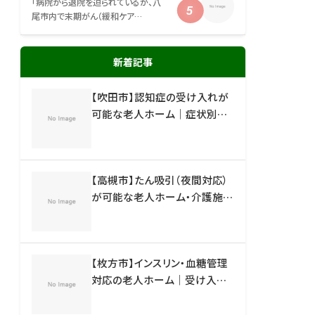
「病院から退院を迫られているが、八
尾市内で末期がん（緩和ケア…
新着記事
【吹田市】認知症の受け入れが
可能な老人ホーム｜症状別の
施設一覧と失敗しない選び方
【高槻市】たん吸引（夜間対応）
が可能な老人ホーム・介護施設
｜受け入れ体制と施設一覧
【枚方市】インスリン・血糖管理
対応の老人ホーム｜受け入れ
可能な施設と見分け方